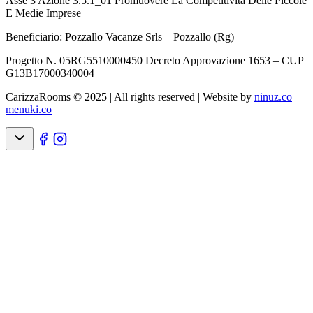
Asse 3 Azione 3.5.1_01 Promuovere La Competitività Delle Piccole
E Medie Imprese
Beneficiario: Pozzallo Vacanze Srls – Pozzallo (Rg)
Progetto N. 05RG5510000450 Decreto Approvazione 1653 – CUP
G13B17000340004
CarizzaRooms © 2025 | All rights reserved |
Website by
ninuz.co
menuki.co