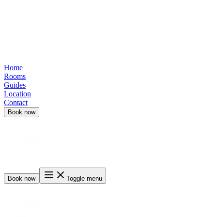
Home
Rooms
Guides
Location
Contact
Book now
Book now
Toggle menu