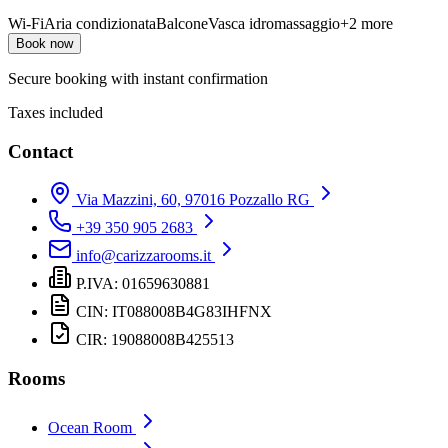
Wi-Fi
Aria condizionata
Balcone
Vasca idromassaggio
+
2
more
Book now
Secure booking with instant confirmation
Taxes included
Contact
Via Mazzini, 60, 97016 Pozzallo RG
+39 350 905 2683
info@carizzarooms.it
P.IVA: 01659630881
CIN: IT088008B4G83IHFNX
CIR: 19088008B425513
Rooms
Ocean Room