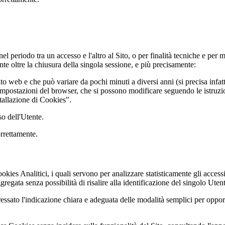
l periodo tra un accesso e l'altro al Sito, o per finalità tecniche e per 
nte oltre la chiusura della singola sessione, e più precisamente:
ito web e che può variare da pochi minuti a diversi anni (si precisa infat
ostazioni del browser, che si possono modificare seguendo le istruzioni
tallazione di Cookies".
so dell'Utente.
orrettamente.
kies Analitici, i quali servono per analizzare statisticamente gli accessi/
egata senza possibilità di risalire alla identificazione del singolo Utent
eressato l'indicazione chiara e adeguata delle modalità semplici per oppo