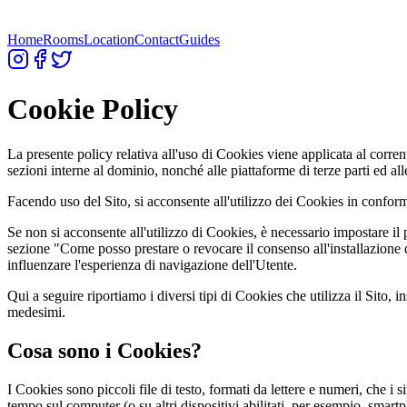
Home
Rooms
Location
Contact
Guides
Cookie Policy
La presente policy relativa all'uso di Cookies viene applicata al corrent
sezioni interne al dominio, nonché alle piattaforme di terze parti ed all
Facendo uso del Sito, si acconsente all'utilizzo dei Cookies in confor
Se non si acconsente all'utilizzo di Cookies, è necessario impostare il 
sezione "Come posso prestare o revocare il consenso all'installazione d
influenzare l'esperienza di navigazione dell'Utente.
Qui a seguire riportiamo i diversi tipi di Cookies che utilizza il Sito,
medesimi.
Cosa sono i Cookies?
I Cookies sono piccoli file di testo, formati da lettere e numeri, che i 
tempo sul computer (o su altri dispositivi abilitati, per esempio, smartph