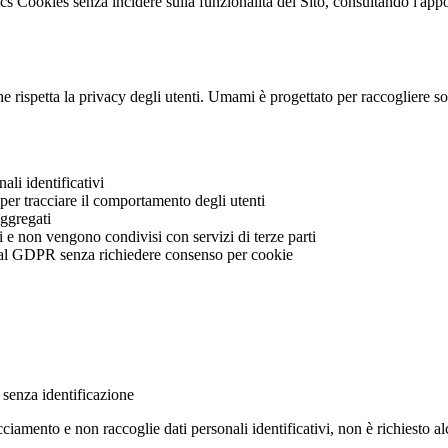
tics Cookies senza incidere sulla funzionalità del Sito, consultando l'a
he rispetta la privacy degli utenti. Umami è progettato per raccogliere sol
li identificativi
er tracciare il comportamento degli utenti
aggregati
 e non vengono condivisi con servizi di terze parti
al GDPR senza richiedere consenso per cookie
 senza identificazione
amento e non raccoglie dati personali identificativi, non è richiesto alc