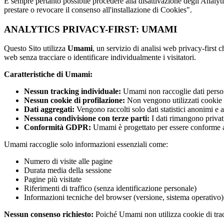
È sempre pertanto possibile procedere alla disattivazione degli Analy
prestare o revocare il consenso all'installazione di Cookies".
ANALYTICS PRIVACY-FIRST: UMAMI
Questo Sito utilizza
Umami
, un servizio di analisi web privacy-first c
web senza tracciare o identificare individualmente i visitatori.
Caratteristiche di Umami:
Nessun tracking individuale:
Umami non raccoglie dati persona
Nessun cookie di profilazione:
Non vengono utilizzati cookie p
Dati aggregati:
Vengono raccolti solo dati statistici anonimi e 
Nessuna condivisione con terze parti:
I dati rimangono privati
Conformità GDPR:
Umami è progettato per essere conforme 
Umami raccoglie solo informazioni essenziali come:
Numero di visite alle pagine
Durata media della sessione
Pagine più visitate
Riferimenti di traffico (senza identificazione personale)
Informazioni tecniche del browser (versione, sistema operativo)
Nessun consenso richiesto:
Poiché Umami non utilizza cookie di tracci