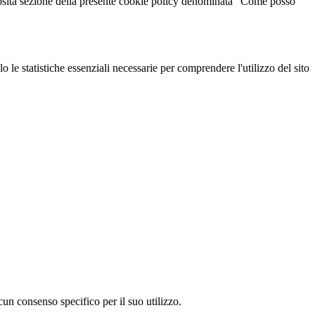
pposita sezione della presente cookie policy denominata "Come posso
o le statistiche essenziali necessarie per comprendere l'utilizzo del sito
un consenso specifico per il suo utilizzo.