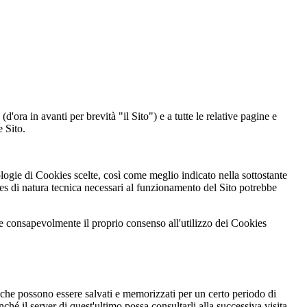
'ora in avanti per brevità "il Sito") e a tutte le relative pagine e
e Sito.
ologie di Cookies scelte, così come meglio indicato nella sottostante
ies di natura tecnica necessari al funzionamento del Sito potrebbe
ere consapevolmente il proprio consenso all'utilizzo dei Cookies
) e che possono essere salvati e memorizzati per un certo periodo di
nché il server di quest'ultimo possa consultarli alla successiva visita