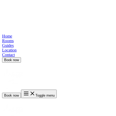
Home
Rooms
Guides
Location
Contact
Book now
Book now
Toggle menu