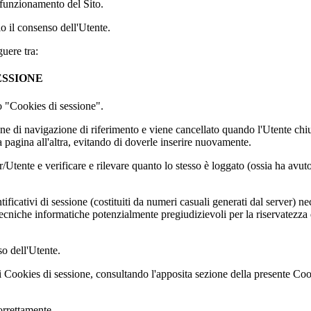
lfunzionamento del Sito.
io il consenso dell'Utente.
guere tra:
ESSIONE
 o "Cookies di sessione".
ne di navigazione di riferimento e viene cancellato quando l'Utente chiu
pagina all'altra, evitando di doverle inserire nuovamente.
er/Utente e verificare e rilevare quanto lo stesso è loggato (ossia ha avu
ificativi di sessione (costituiti da numeri casuali generati dal server) ne
e tecniche informatiche potenzialmente pregiudizievoli per la riservatezz
so dell'Utente.
 dei Cookies di sessione, consultando l'apposita sezione della presente 
orrettamente.