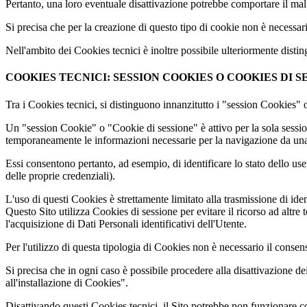
Pertanto, una loro eventuale disattivazione potrebbe comportare il ma
Si precisa che per la creazione di questo tipo di cookie non è necessar
Nell'ambito dei Cookies tecnici è inoltre possibile ulteriormente distin
COOKIES TECNICI: SESSION COOKIES O COOKIES DI S
Tra i Cookies tecnici, si distinguono innanzitutto i "session Cookies"
Un "session Cookie" o "Cookie di sessione" è attivo per la sola sessio
temporaneamente le informazioni necessarie per la navigazione da una 
Essi consentono pertanto, ad esempio, di identificare lo stato dello us
delle proprie credenziali).
L'uso di questi Cookies è strettamente limitato alla trasmissione di ident
Questo Sito utilizza Cookies di sessione per evitare il ricorso ad altr
l'acquisizione di Dati Personali identificativi dell'Utente.
Per l'utilizzo di questa tipologia di Cookies non è necessario il consen
Si precisa che in ogni caso è possibile procedere alla disattivazione
all'installazione di Cookies".
Disattivando questi Cookies tecnici, il Sito potrebbe non funzionare c