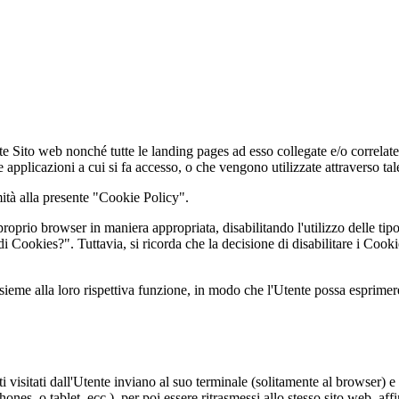
e Sito web nonché tutte le landing pages ad esso collegate e/o correlate (d
e applicazioni a cui si fa accesso, o che vengono utilizzate attraverso tal
mità alla presente "Cookie Policy".
proprio browser in maniera appropriata, disabilitando l'utilizzo delle tip
i Cookies?". Tuttavia, si ricorda che la decisione di disabilitare i Cook
 insieme alla loro rispettiva funzione, in modo che l'Utente possa esprim
siti visitati dall'Utente inviano al suo terminale (solitamente al browser
ones, o tablet, ecc.), per poi essere ritrasmessi allo stesso sito web, affi