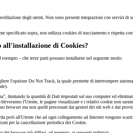
profilazione degli utenti. Non sono presenti integrazioni con servizi di s
ome specificato sopra, non utilizza cookies di tracciamento e rispetta co
 all'installazione di Cookies?
d esempio – che terze parti possano installarne nel seguente modo:
liere l'opzione Do Not Track, la quale permette di interrompere automati
ale).
", limitando la quantità di Dati impostati sul suo computer ed eliminan
non rileveranno l'Utente, le pagine visualizzate e i relativi cookie non s
uo browser ma non quelli processati dai gestori dei siti web e dai provid
orda però all'Utente che ad ogni collegamento ad Internet vengono scari
zati per la cancellazione periodica dei Cookie.
 dei browser più diffusi, ad esempio, ai seguenti indirizzi: