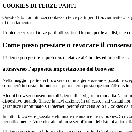
COOKIES DI TERZE PARTI
Questo Sito non utilizza cookies di terze parti per il tracciamento o la 
di tracciamento.
L'unico servizio di terze parti utilizzato è Umami per le analisi, che c
Come posso prestare o revocare il consenso
L'Utente può gestire le preferenze relative ai Cookies ed impedire – a
attraverso l'apposita impostazione del browser
Nella maggior parte dei browser di ultima generazione è possibile sceg
sono però impostati in modo da permettere questa opzione (discrezion
Alcuni browser consentono all'Utente di navigare in modalità "anonima
dispositivo quando finisce la navigazione. In tal caso, i siti visitati 
garantisce l'anonimato su Internet, perché cancella solo i Cookies dal t
In tutti i browser è possibile eliminare manualmente i Cookies. Si ric
periodicamente. Volendo, alcuni browser offrono dei sistemi automatiz
L'Utente può trovare informazioni su come gestire i Cookies con alcuni