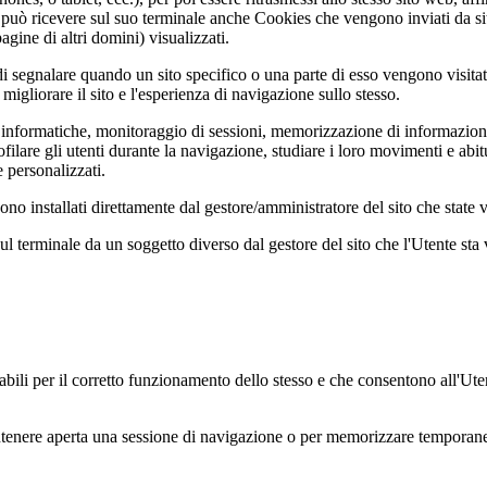
uò ricevere sul suo terminale anche Cookies che vengono inviati da siti 
gine di altri domini) visualizzati.
di segnalare quando un sito specifico o una parte di esso vengono visitati 
migliorare il sito e l'esperienza di navigazione sullo stesso.
informatiche, monitoraggio di sessioni, memorizzazione di informazioni 
profilare gli utenti durante la navigazione, studiare i loro movimenti e 
e personalizzati.
allati direttamente dal gestore/amministratore del sito che state v
erminale da un soggetto diverso dal gestore del sito che l'Utente sta 
bili per il corretto funzionamento dello stesso e che consentono all'Utent
ntenere aperta una sessione di navigazione o per memorizzare temporanea