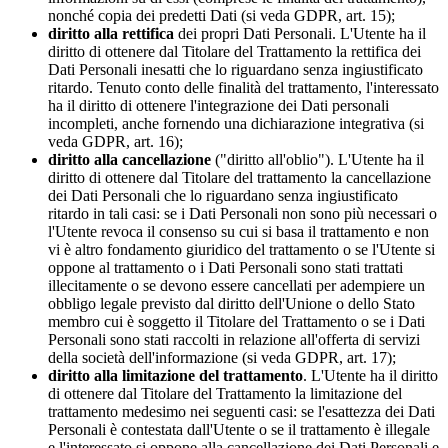
nonché copia dei predetti Dati (si veda GDPR, art. 15);
diritto alla rettifica
dei propri Dati Personali. L'Utente ha il
diritto di ottenere dal Titolare del Trattamento la rettifica dei
Dati Personali inesatti che lo riguardano senza ingiustificato
ritardo. Tenuto conto delle finalità del trattamento, l'interessato
ha il diritto di ottenere l'integrazione dei Dati personali
incompleti, anche fornendo una dichiarazione integrativa (si
veda GDPR, art. 16);
diritto alla cancellazione
("diritto all'oblio"). L'Utente ha il
diritto di ottenere dal Titolare del trattamento la cancellazione
dei Dati Personali che lo riguardano senza ingiustificato
ritardo in tali casi: se i Dati Personali non sono più necessari o
l'Utente revoca il consenso su cui si basa il trattamento e non
vi è altro fondamento giuridico del trattamento o se l'Utente si
oppone al trattamento o i Dati Personali sono stati trattati
illecitamente o se devono essere cancellati per adempiere un
obbligo legale previsto dal diritto dell'Unione o dello Stato
membro cui è soggetto il Titolare del Trattamento o se i Dati
Personali sono stati raccolti in relazione all'offerta di servizi
della società dell'informazione (si veda GDPR, art. 17);
diritto alla limitazione del trattamento
. L'Utente ha il diritto
di ottenere dal Titolare del Trattamento la limitazione del
trattamento medesimo nei seguenti casi: se l'esattezza dei Dati
Personali è contestata dall'Utente o se il trattamento è illegale
e l'interessato si oppone alla cancellazione dei Dati Personali e