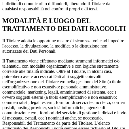
il diritto di comunicarli o diffonderli, liberando il Titolare da
qualsiasi responsabilità nei confronti propri e di terzi.
MODALITÀ E LUOGO DEL
TRATTAMENTO DEI DATI RACCOLTI
Il Titolare adotta le opportune misure di sicurezza volte ad impedire
l'accesso, la divulgazione, la modifica o la distruzione non
autorizzate dei Dati Personali.
Il Trattamento viene effettuato mediante strumenti informatici e/o
telematici, con modalità organizzative e con logiche strettamente
correlate alle finalità indicate. Oltre al Titolare, in alcuni casi,
potrebbero avere accesso ai Dati altri soggetti coinvolti
nell'organizzazione del Titolare e/o nella gestione del Sito (a titolo
esemplificativo e non esaustivo: personale amministrativo,
commerciale, marketing, legali, amministratori di sistema, ecc.)
ovvero soggetti esterni (a titolo esemplificativo e non esaustivo:
commercialisti, legali esterni, fornitori di servizi tecnici terzi, corrieri
postali, hosting provider, società informatiche, agenzie di
comunicazione e/o , fornitori del servizio di gestione indirizzi e invio
di messaggi e-mail, ecc.) nominati anche, se necessario,
Responsabili del Trattamento da parte del Titolare. L'elenco
aggiornato dei Responsabili potrà sempre essere richiesto al Titolare