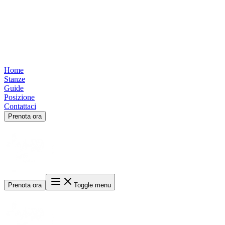
Home
Stanze
Guide
Posizione
Contattaci
Prenota ora
Prenota ora
Toggle menu