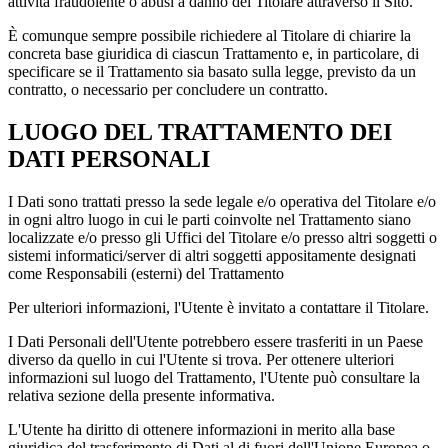
attività fraudolente o abusi a danno del Titolare attraverso il Sito.
È comunque sempre possibile richiedere al Titolare di chiarire la
concreta base giuridica di ciascun Trattamento e, in particolare, di
specificare se il Trattamento sia basato sulla legge, previsto da un
contratto, o necessario per concludere un contratto.
LUOGO DEL TRATTAMENTO DEI
DATI PERSONALI
I Dati sono trattati presso la sede legale e/o operativa del Titolare e/o
in ogni altro luogo in cui le parti coinvolte nel Trattamento siano
localizzate e/o presso gli Uffici del Titolare e/o presso altri soggetti o
sistemi informatici/server di altri soggetti appositamente designati
come Responsabili (esterni) del Trattamento
Per ulteriori informazioni, l'Utente è invitato a contattare il Titolare.
I Dati Personali dell'Utente potrebbero essere trasferiti in un Paese
diverso da quello in cui l'Utente si trova. Per ottenere ulteriori
informazioni sul luogo del Trattamento, l'Utente può consultare la
relativa sezione della presente informativa.
L'Utente ha diritto di ottenere informazioni in merito alla base
giuridica del trasferimento di Dati al di fuori dell'Unione Europea o