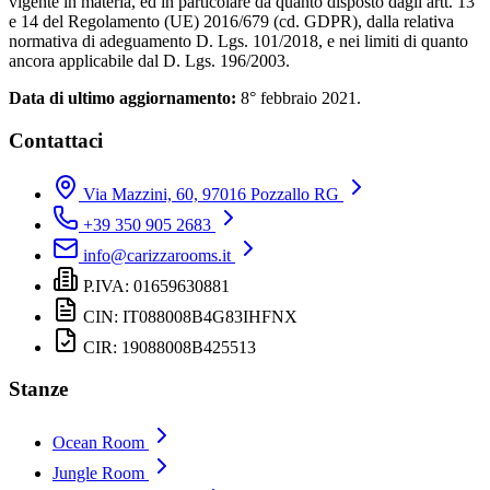
vigente in materia, ed in particolare da quanto disposto dagli artt. 13
e 14 del Regolamento (UE) 2016/679 (cd. GDPR), dalla relativa
normativa di adeguamento D. Lgs. 101/2018, e nei limiti di quanto
ancora applicabile dal D. Lgs. 196/2003.
Data di ultimo aggiornamento:
8° febbraio 2021.
Contattaci
Via Mazzini, 60, 97016 Pozzallo RG
+39 350 905 2683
info@carizzarooms.it
P.IVA: 01659630881
CIN: IT088008B4G83IHFNX
CIR: 19088008B425513
Stanze
Ocean Room
Jungle Room