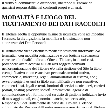
il diritto di comunicarli o diffonderli, liberando il Titolare da
qualsiasi responsabilità nei confronti propri e di terzi.
MODALITÀ E LUOGO DEL
TRATTAMENTO DEI DATI RACCOLTI
Il Titolare adotta le opportune misure di sicurezza volte ad impedire
l'accesso, la divulgazione, la modifica o la distruzione non
autorizzate dei Dati Personali.
Il Trattamento viene effettuato mediante strumenti informatici e/o
telematici, con modalità organizzative e con logiche strettamente
correlate alle finalità indicate. Oltre al Titolare, in alcuni casi,
potrebbero avere accesso ai Dati altri soggetti coinvolti
nell'organizzazione del Titolare e/o nella gestione del Sito (a titolo
esemplificativo e non esaustivo: personale amministrativo,
commerciale, marketing, legali, amministratori di sistema, ecc.)
ovvero soggetti esterni (a titolo esemplificativo e non esaustivo:
commercialisti, legali esterni, fornitori di servizi tecnici terzi, corrieri
postali, hosting provider, società informatiche, agenzie di
comunicazione e/o , fornitori del servizio di gestione indirizzi e invio
di messaggi e-mail, ecc.) nominati anche, se necessario,
Responsabili del Trattamento da parte del Titolare. L'elenco
aggiornato dei Responsabili potrà sempre essere richiesto al Titolare