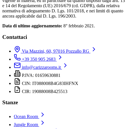
vigente in materia, ed in particolare da quanto disposto dagli artt. 13
e 14 del Regolamento (UE) 2016/679 (cd. GDPR), dalla relativa
normativa di adeguamento D. Lgs. 101/2018, e nei limiti di quanto
ancora applicabile dal D. Lgs. 196/2003.
Data di ultimo aggiornamento:
8° febbraio 2021.
Contattaci
Via Mazzini, 60, 97016 Pozzallo RG
+39 350 905 2683
info@carizzarooms.it
P.IVA: 01659630881
CIN: IT088008B4G83IHFNX
CIR: 19088008B425513
Stanze
Ocean Room
Jungle Room