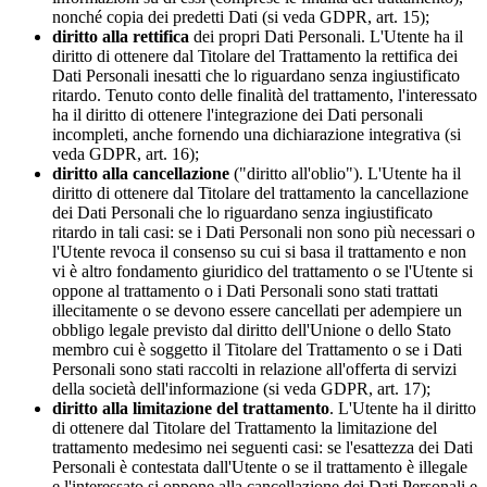
nonché copia dei predetti Dati (si veda GDPR, art. 15);
diritto alla rettifica
dei propri Dati Personali. L'Utente ha il
diritto di ottenere dal Titolare del Trattamento la rettifica dei
Dati Personali inesatti che lo riguardano senza ingiustificato
ritardo. Tenuto conto delle finalità del trattamento, l'interessato
ha il diritto di ottenere l'integrazione dei Dati personali
incompleti, anche fornendo una dichiarazione integrativa (si
veda GDPR, art. 16);
diritto alla cancellazione
("diritto all'oblio"). L'Utente ha il
diritto di ottenere dal Titolare del trattamento la cancellazione
dei Dati Personali che lo riguardano senza ingiustificato
ritardo in tali casi: se i Dati Personali non sono più necessari o
l'Utente revoca il consenso su cui si basa il trattamento e non
vi è altro fondamento giuridico del trattamento o se l'Utente si
oppone al trattamento o i Dati Personali sono stati trattati
illecitamente o se devono essere cancellati per adempiere un
obbligo legale previsto dal diritto dell'Unione o dello Stato
membro cui è soggetto il Titolare del Trattamento o se i Dati
Personali sono stati raccolti in relazione all'offerta di servizi
della società dell'informazione (si veda GDPR, art. 17);
diritto alla limitazione del trattamento
. L'Utente ha il diritto
di ottenere dal Titolare del Trattamento la limitazione del
trattamento medesimo nei seguenti casi: se l'esattezza dei Dati
Personali è contestata dall'Utente o se il trattamento è illegale
e l'interessato si oppone alla cancellazione dei Dati Personali e