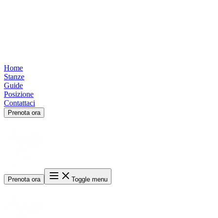
Home
Stanze
Guide
Posizione
Contattaci
Prenota ora
Prenota ora
Toggle menu