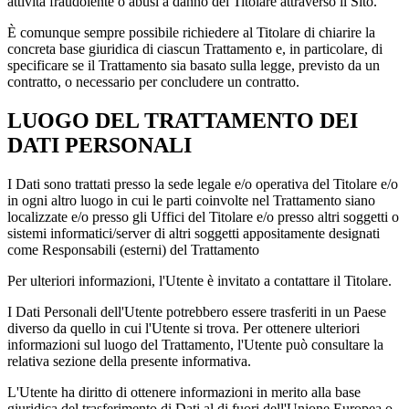
attività fraudolente o abusi a danno del Titolare attraverso il Sito.
È comunque sempre possibile richiedere al Titolare di chiarire la
concreta base giuridica di ciascun Trattamento e, in particolare, di
specificare se il Trattamento sia basato sulla legge, previsto da un
contratto, o necessario per concludere un contratto.
LUOGO DEL TRATTAMENTO DEI
DATI PERSONALI
I Dati sono trattati presso la sede legale e/o operativa del Titolare e/o
in ogni altro luogo in cui le parti coinvolte nel Trattamento siano
localizzate e/o presso gli Uffici del Titolare e/o presso altri soggetti o
sistemi informatici/server di altri soggetti appositamente designati
come Responsabili (esterni) del Trattamento
Per ulteriori informazioni, l'Utente è invitato a contattare il Titolare.
I Dati Personali dell'Utente potrebbero essere trasferiti in un Paese
diverso da quello in cui l'Utente si trova. Per ottenere ulteriori
informazioni sul luogo del Trattamento, l'Utente può consultare la
relativa sezione della presente informativa.
L'Utente ha diritto di ottenere informazioni in merito alla base
giuridica del trasferimento di Dati al di fuori dell'Unione Europea o